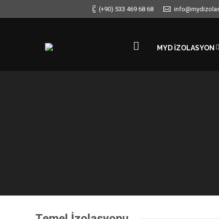
(+90) 533 469 68 68
info@mydizola
MYD İZOLASYON
Temel İzolasyonu