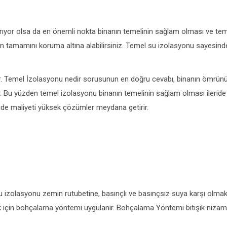
ıyor olsa da en önemli nokta binanın temelinin sağlam olması ve te
nın tamamını koruma altına alabilirsiniz. Temel su izolasyonu sayesin
kir. Temel İzolasyonu nedir sorusunun en doğru cevabı, binanın ömrü
r. Bu yüzden temel izolasyonu binanın temelinin sağlam olması ileride
ride maliyeti yüksek çözümler meydana getirir.
su izolasyonu zemin rutubetine, basınçlı ve basınçsız suya karşı olma
k için bohçalama yöntemi uygulanır. Bohçalama Yöntemi bitişik nizam 